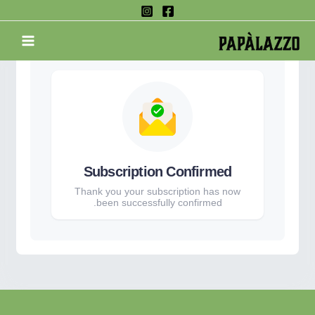
Ski
t
MAIN
conten
ENU
Subscription Confirmed
Thank you your subscription has now
been successfully confirmed.