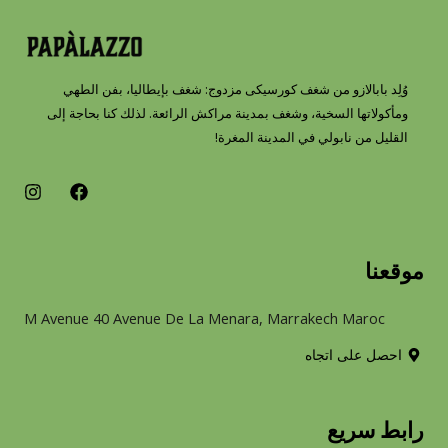
وُلِد بابالازو من شغف كورسيكى مزدوج: شغف بإيطاليا، بفن الطهي
ومأكولاتها السخية، وشغف بمدينة مراكش الرائعة. لذلك كنا بحاجة إلى
القليل من نابولي في المدينة المغرة!
I
F
n
a
s
c
t
e
a
b
موقعنا
g
o
r
o
a
k
M Avenue 40 Avenue De La Menara, Marrakech Maroc
m
احصل على اتجاه
رابط سريع