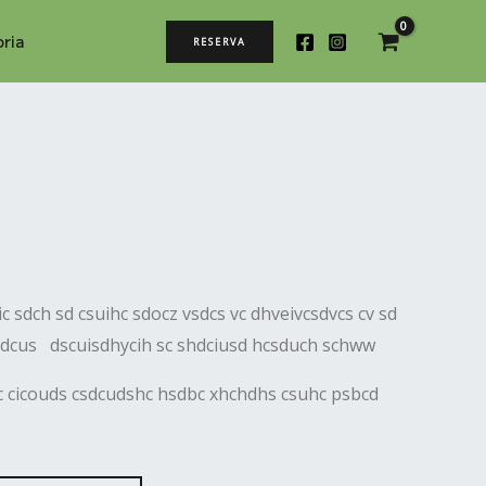
ria
RESERVA
c sdch sd csuihc sdocz vsdcs vc dhveivcsdvcs cv sd
sdcus dscuisdhycih sc shdciusd hcsduch schww
dc cicouds csdcudshc hsdbc xhchdhs csuhc psbcd