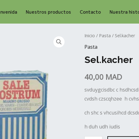
envenida
Nuestros productos
Contacto
Nuestra histo
Sel.kacher
Inicio
/
Pasta
/ Sel.kacher
cantidad
Pasta
Sel.kacher
40,00
MAD
svduygcisdbc c hsdhcsdi
cvdsh czscqhzee h cvh
ch shc s vhcusihcd dcs
h duh udh iudis