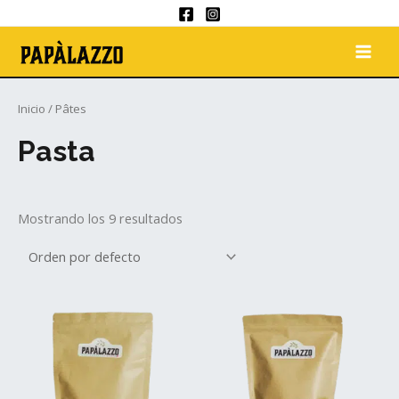
Aller
au
MAI
contenu
ME
Inicio
/ Pâtes
Pasta
Mostrando los 9 resultados