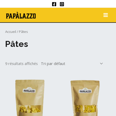
Aller
au
MAI
contenu
ME
Accueil
/ Pâtes
Pâtes
9 résultats affichés