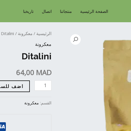
الصفحة الرئيسية
منتجاتنا
اتصال
تاريخنا
Ditalini
الرئيسية
/
معكرونة
/ Ditalini
quantity
معكرونة
Ditalini
64,00
MAD
اضف للسل
القسم:
معكرونة