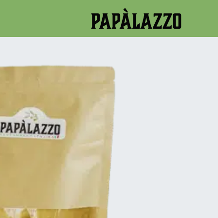
Ditalini
Ski
t
papalazzo
By
/
يوليوز 14, 2023
conten