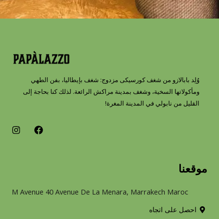
وُلِد بابالازو من شغف كورسيكى مزدوج: شغف بإيطاليا، بفن الطهي
ومأكولاتها السخية، وشغف بمدينة مراكش الرائعة. لذلك كنا بحاجة إلى
القليل من نابولي في المدينة المغرة!
I
F
n
a
s
c
t
e
a
b
موقعنا
g
o
r
o
a
k
M Avenue 40 Avenue De La Menara, Marrakech Maroc
m
احصل على اتجاه