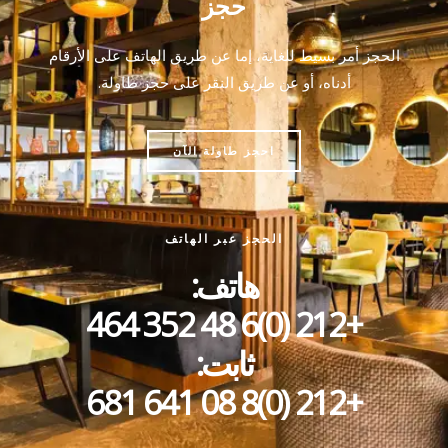
حجز
الحجز أمر بسيط للغاية، إما عن طريق الهاتف على الأرقام
أدناه، أو عن طريق النقر على حجز طاولة.
احجز طاولة الآن
الحجز عبر الهاتف
هاتف:
+212 (0)6 48 352 464
ثابت:
+212 (0)8 08 641 681​