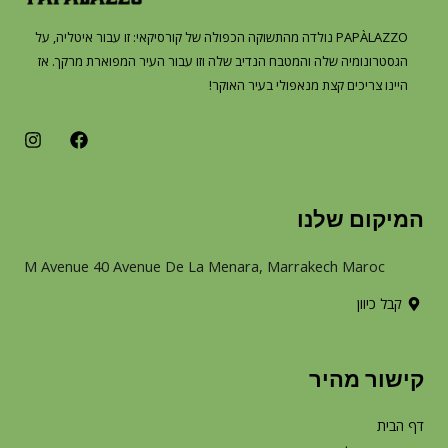
PAPÀLAZZO נולדה מהתשוקה הכפולה של קורסיקאי: זו עבור איטליה, על
הגסטרונומיה שלה והמטבח הנדיב שלה וזו עבור העיר המפוארת מרקך. אז
היינו צריכים קצת מנאפולי בעיר האוקר!
I
F
n
a
s
c
t
e
a
b
המיקום שלנו
g
o
r
o
a
k
M Avenue 40 Avenue De La Menara, Marrakech Maroc
m
קבל כיוון
קישור מהיר
דף הבית