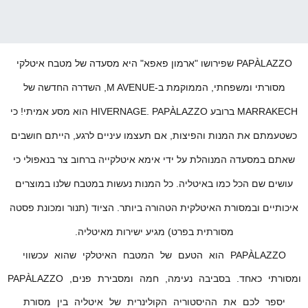
גלול למטה למפה
PAPÀLAZZO שפירושו "ארמון פאפא" היא מסעדה של מטבח איטלקי
מסורתי ומשפחתי, הממוקמת ב-M AVENUE, השדרה החדשה של
MARRAKECH ברובע HIVERNAGE. PAPÀLAZZO הוא מסע אמיתי! כי
כשטעמתם את המנות והפיצות, אם תעצמו עיניים לרגע, הייתם חושבים
שאתם במסעדה המנוהלת על ידי אימא איטלקייה ברחוב צר בנאפולי כי
עושים שם הכל כמו באיטליה. כל המנות נעשות במטבח שלנו במוצרים
איכותיים ובמסורת האיטלקית הטהורה ביותר. הציוד (תנור ומכונת פסטה
מסורתית בפרט) מגיע ישירות מאיטליה.
PAPÀLAZZO הוא הטעם של המטבח האיטלקי שהוא עכשווי
ומסורתי כאחד. בסביבה נעימה, חמה ומסבירת פנים, PAPÀLAZZO
יספר לכם את ההיסטוריה הקולינרית של איטליה בין מסורת